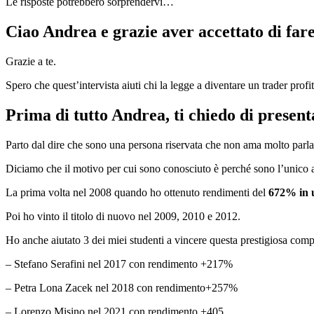
Le risposte potrebbero sorprendervi…
Ciao Andrea e grazie aver accettato di fare
Grazie a te.
Spero che quest’intervista aiuti chi la legge a diventare un trader profi
Prima di tutto Andrea, ti chiedo di presen
Parto dal dire che sono una persona riservata che non ama molto parlar
Diciamo che il motivo per cui sono conosciuto è perché sono l’unico a
La prima volta nel 2008 quando ho ottenuto rendimenti del
672% in 
Poi ho vinto il titolo di nuovo nel 2009, 2010 e 2012.
Ho anche aiutato 3 dei miei studenti a vincere questa prestigiosa comp
– Stefano Serafini nel 2017 con rendimento +217%
– Petra Lona Zacek nel 2018 con rendimento+257%
– Lorenzo Misino nel 2021 con rendimento +405