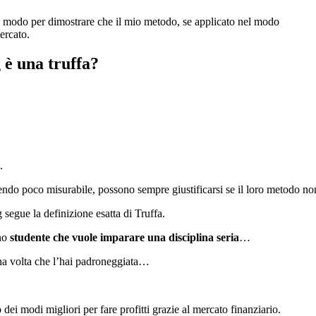
mo modo per dimostrare che il mio metodo, se applicato nel modo
ercato.
 è una truffa?
u.
sendo poco misurabile, possono sempre giustificarsi se il loro metodo n
g segue la definizione esatta di Truffa.
uno
studente che vuole imparare una disciplina seria
…
na volta che l’hai padroneggiata…
ei modi migliori per fare profitti grazie al mercato finanziario.