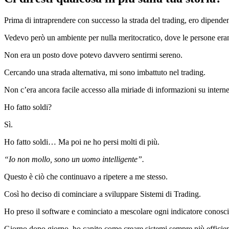
Prima di intraprendere con successo la strada del trading, ero dipende
Vedevo però un ambiente per nulla meritocratico, dove le persone erano
Non era un posto dove potevo davvero sentirmi sereno.
Cercando una strada alternativa, mi sono imbattuto nel trading.
Non c’era ancora facile accesso alla miriade di informazioni su interne
Ho fatto soldi?
Sì.
Ho fatto soldi… Ma poi ne ho persi molti di più.
“Io non mollo, sono un uomo intelligente”.
Questo è ciò che continuavo a ripetere a me stesso.
Così ho deciso di cominciare a sviluppare Sistemi di Trading.
Ho preso il software e cominciato a mescolare ogni indicatore conos
Giorno dopo giorno, ho capito come creare sistemi sempre più efficien