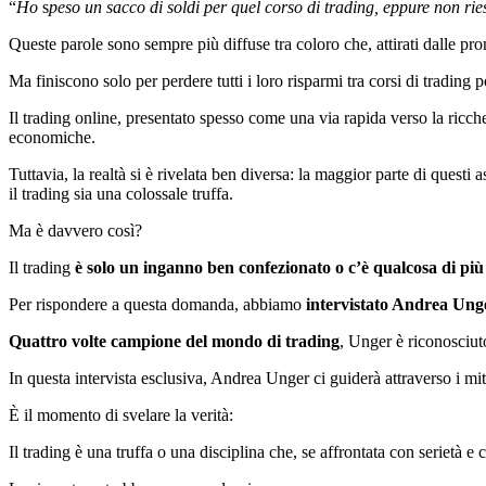
“
Ho
s
peso un sacco di soldi per quel corso di trading, eppure non ries
Queste parole sono sempre più diffuse tra coloro che, attirati dalle pr
Ma finiscono solo per perdere tutti i loro risparmi tra corsi di trading 
Il trading online, presentato spesso come una via rapida verso la ricchez
economiche.
Tuttavia, la realtà si è rivelata ben diversa: la maggior parte di questi 
il trading sia una colossale truffa.
Ma è davvero così?
Il trading
è solo un inganno ben confezionato o c’è qualcosa di più 
Per rispondere a questa domanda, abbiamo
intervistato Andrea Ung
Quattro volte campione del mondo di trading
, Unger è riconosciuto
In questa intervista esclusiva, Andrea Unger ci guiderà attraverso i mi
È il momento di svelare la verità:
Il trading è una truffa o una disciplina che, se affrontata con serietà e