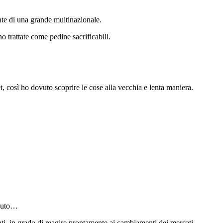
nte di una grande multinazionale.
 trattate come pedine sacrificabili.
t, così ho dovuto scoprire le cose alla vecchia e lenta maniera.
ciuto…
ti, in grado di reagire prontamente ai cambiamenti dei mercati.