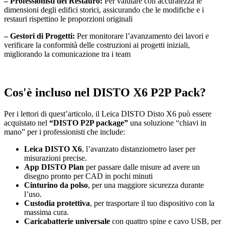
– Professionisti del Restauro:
Per valutare con accuratezza le
dimensioni degli edifici storici, assicurando che le modifiche e i
restauri rispettino le proporzioni originali
– Gestori di Progetti:
Per monitorare l’avanzamento dei lavori e
verificare la conformità delle costruzioni ai progetti iniziali,
migliorando la comunicazione tra i team
Cos'è incluso nel DISTO X6 P2P Pack?
Per i lettori di quest’articolo, il Leica DISTO Disto X6 può essere
acquistato nel
“DISTO P2P package”
una soluzione “chiavi in
mano” per i professionisti che include:
Leica DISTO X6
, l’avanzato distanziometro laser per
misurazioni precise.
App DISTO Plan
per passare dalle misure ad avere un
disegno pronto per CAD in pochi minuti
Cinturino da polso
, per una maggiore sicurezza durante
l’uso.
Custodia protettiva
, per trasportare il tuo dispositivo con la
massima cura.
Caricabatterie universale
con quattro spine e cavo USB, per