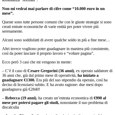
Non mi vedrai mai parlare di cifre come “10.000 euro in un
mese”.
Queste sono tutte persone comuni che con le giuste strategie si sono
creati entrate economiche di varie entità per poter vivere più
serenamente.
Alcuni sono soddisfatti di avere qualche soldo in più a fine mese…
Altri invece vogliono poter guadagnare in maniera più consistente,
così da poter lasciare il proprio lavoro e “voltare pagina”.
Ecco però 3 casi che mi vengono in mente:
– C’è il caso di
Cesare Gregorini (36 anni)
, ex operaio saldatore di
36 anni che, già dal primo mese di operatività,
ha iniziato a
guadagnare €1300.
Era più del suo stipendio da operaio, così ha
deciso di licenziarsi subito. E ha avuto ragione: due mesi dopo
guadagnava già €2840!
–
Rebecca (19 anni)
, ha creato un’entrata economica di
€990 al
mese per potersi pagare gli studi,
nonostante il suo problema di
discalculia