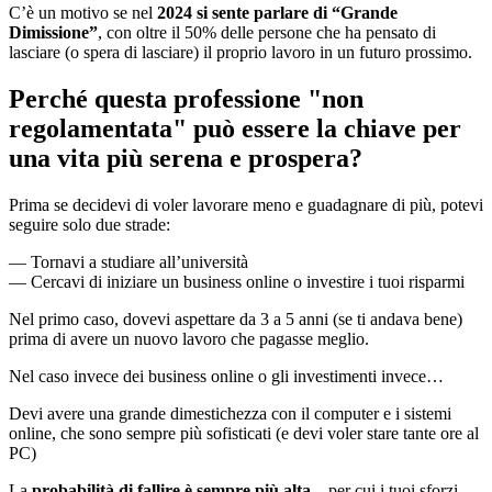
C’è un motivo se nel
2024 si sente parlare di “Grande
Dimissione”
, con oltre il 50% delle persone che ha pensato di
lasciare (o spera di lasciare) il proprio lavoro in un futuro prossimo.
Perché questa professione "non
regolamentata" può essere la chiave per
una vita più serena e prospera?
Prima se decidevi di voler lavorare meno e guadagnare di più, potevi
seguire solo due strade:
— Tornavi a studiare all’università
— Cercavi di iniziare un business online o investire i tuoi risparmi
Nel primo caso, dovevi aspettare da 3 a 5 anni (se ti andava bene)
prima di avere un nuovo lavoro che pagasse meglio.
Nel caso invece dei business online o gli investimenti invece…
Devi avere una grande dimestichezza con il computer e i sistemi
online, che sono sempre più sofisticati (e devi voler stare tante ore al
PC)
La
probabilità di fallire è sempre più alta
…per cui i tuoi sforzi