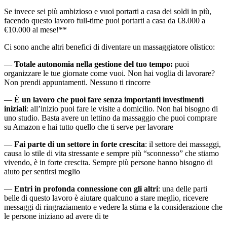
Se invece sei più ambizioso e vuoi portarti a casa dei soldi in più,
facendo questo lavoro full-time puoi portarti a casa da €8.000 a
€10.000 al mese!**
Ci sono anche altri benefici di diventare un massaggiatore olistico:
—
Totale autonomia nella gestione del tuo tempo:
puoi
organizzare le tue giornate come vuoi. Non hai voglia di lavorare?
Non prendi appuntamenti. Nessuno ti rincorre
—
È un lavoro che puoi fare senza importanti investimenti
iniziali
: all’inizio puoi fare le visite a domicilio. Non hai bisogno di
uno studio. Basta avere un lettino da massaggio che puoi comprare
su Amazon e hai tutto quello che ti serve per lavorare
—
Fai parte di un settore in forte crescita
: il settore dei massaggi,
causa lo stile di vita stressante e sempre più “sconnesso” che stiamo
vivendo, è in forte crescita. Sempre più persone hanno bisogno di
aiuto per sentirsi meglio
—
Entri in profonda connessione con gli altri
: una delle parti
belle di questo lavoro è aiutare qualcuno a stare meglio, ricevere
messaggi di ringraziamento e vedere la stima e la considerazione che
le persone iniziano ad avere di te