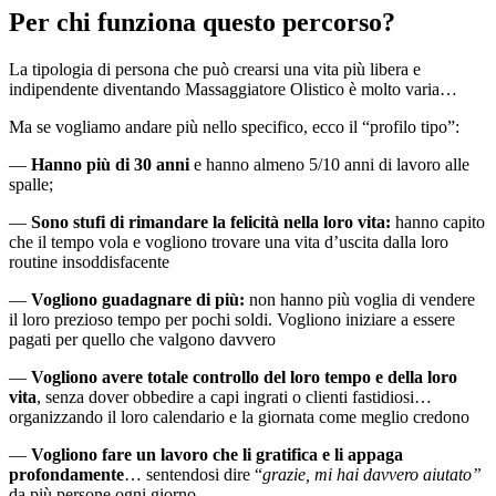
Per chi funziona questo percorso?
La tipologia di persona che può crearsi una vita più libera e
indipendente diventando Massaggiatore Olistico è molto varia…
Ma se vogliamo andare più nello specifico, ecco il “profilo tipo”:
—
Hanno più di 30 anni
e hanno almeno 5/10 anni di lavoro alle
spalle;
—
Sono stufi di rimandare la felicità nella loro vita:
hanno capito
che il tempo vola e vogliono trovare una vita d’uscita dalla loro
routine insoddisfacente
—
Vogliono guadagnare di più:
non hanno più voglia di vendere
il loro prezioso tempo per pochi soldi. Vogliono iniziare a essere
pagati per quello che valgono davvero
—
Vogliono avere totale controllo del loro tempo e della loro
vita
, senza dover obbedire a capi ingrati o clienti fastidiosi…
organizzando il loro calendario e la giornata come meglio credono
—
Vogliono fare un lavoro che li gratifica e li appaga
profondamente
… sentendosi dire “
grazie, mi hai davvero aiutato”
da più persone ogni giorno