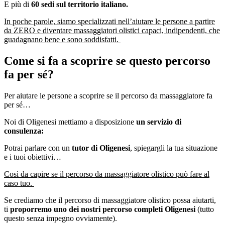
E più di
60 sedi sul territorio italiano.
In poche parole, siamo specializzati nell’aiutare le persone a partire
da ZERO e diventare massaggiatori olistici capaci, indipendenti, che
guadagnano bene e sono soddisfatti.
Come si fa a scoprire se questo percorso
fa per sé?
Per aiutare le persone a scoprire se il percorso da massaggiatore fa
per sé…
Noi di Oligenesi mettiamo a disposizione
un servizio di
consulenza:
Potrai parlare con un
tutor di Oligenesi
, spiegargli la tua situazione
e i tuoi obiettivi…
Così da capire se il percorso da massaggiatore olistico può fare al
caso tuo.
Se crediamo che il percorso di massaggiatore olistico possa aiutarti,
ti
proporremo uno dei nostri percorso completi Oligenesi
(tutto
questo senza impegno ovviamente).