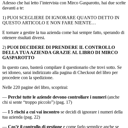
Adesso che hai letto l’intervista con Mirco Gasparotto, hai due scelte
davanti a te:
1) PUOI SCEGLIERE DI IGNORARE QUANTO DETTO IN
QUESTO ARTICOLO E NON FARE NIENTE…
E tornare a gestire la tua azienda come hai sempre fatto, sperando di
ottenere risultati diversi.
2)
PUOI DECIDERE DI PRENDERE IL CONTROLLO
DELLA TUA AZIENDA GRAZIE AL LIBRO DI MIRCO
GASPAROTTO
In questo caso, basterà compilare il questionario che trovi sotto. Se
sei idoneo, sarai indirizzato alla pagina di Checkout del libro per
procedere con la spedizione.
Nelle 220 pagine del libro, scoprirai:
—
Perché tutte le aziende devono controllare i numeri
(anche
chi si sente “troppo piccolo”) (pag. 17)
—
I 5 rischi a cui vai incontro
se decidi di ignorare i numeri della
tua azienda (pag. 22)
—
Cos’è il controllo di gestione
e come farlo semplice anche se