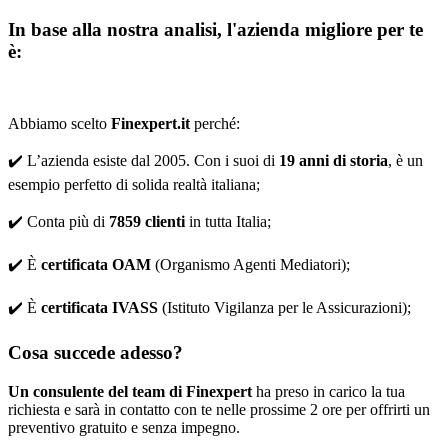
In base alla nostra analisi, l'azienda migliore per te
è:
Abbiamo scelto
Finexpert.it
perché:
✔️ L’azienda esiste dal 2005. Con i suoi di
19 anni di storia
, è un
esempio perfetto di solida realtà italiana;
✔️ Conta più di
7859 clienti
in tutta Italia;
✔️ È
certificata OAM
(Organismo Agenti Mediatori);
✔️ È
certificata IVASS
(Istituto Vigilanza per le Assicurazioni);
Cosa succede adesso?
Un consulente del team di Finexpert
ha preso in carico la tua
richiesta e sarà in contatto con te nelle prossime 2 ore per offrirti un
preventivo gratuito e senza impegno.