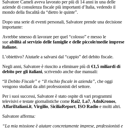
Salvatore Cameli
aveva lavorato per più di 14 anni in una delle
aziende di consulenza fiscale più importanti d’Italia, vedendo il
mondo della fiscalità da “dietro le quinte”.
Dopo una serie di eventi personali, Salvatore prende una decisione
importante:
Avrebbe smesso di lavorare per quel “colosso” e messo le
sue
abilità al servizio delle famiglie e delle piccole/medie imprese
italiane.
L’obiettivo? Aiutarle a salvarsi dal “cappio” del debito fiscale.
Negli anni, Salvatore è riuscito a eliminare più di
€1,5 miliardi di
debito per gli italiani
, scrivendo anche due manuali:
“I
l Debito Fiscale”
e
“Il rischio fiscale in azienda”
, che oggi
vengono studiati da altri professionisti del settore.
Per i suoi successi, Salvatore è stato ospite di vari programmi
televisivi e testate giornalistiche come
Rai2
,
La7
,
AdnKronos
,
AffariItaliani.it
,
Virgilio
,
SiciliaReport
,
ISO Radio
e molti altri.
Salvatore afferma
:
“La mia missione è aiutare concretamente imprese, professionisti e