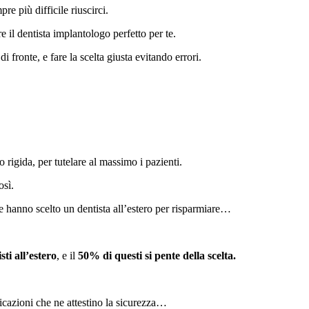
e più difficile riuscirci.
re il dentista implantologo perfetto per te.
i fronte, e fare la scelta giusta evitando errori.
 rigida, per tutelare al massimo i pazienti.
osì.
he hanno scelto un dentista all’estero per risparmiare…
sti all’estero
, e il
50% di questi si pente della scelta.
ficazioni che ne attestino la sicurezza…