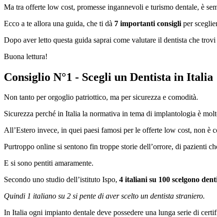
Ma tra offerte low cost, promesse ingannevoli e turismo dentale, è sempr
Ecco a te allora una guida, che ti dà
7 importanti consigli
per sceglie
Dopo aver letto questa guida saprai come valutare il dentista che trovi d
Buona lettura!
Consiglio N°1 - Scegli un Dentista in Italia
Non tanto per orgoglio patriottico, ma per sicurezza e comodità.
Sicurezza perché in Italia la normativa in tema di implantologia è molto
All’Estero invece, in quei paesi famosi per le offerte low cost, non è c
Purtroppo online si sentono fin troppe storie dell’orrore, di pazienti c
E si sono pentiti amaramente.
Secondo uno studio dell’istituto Ispo,
4 italiani su 100 scelgono denti
Quindi 1 italiano su 2 si pente di aver scelto un dentista straniero.
In Italia ogni impianto dentale deve possedere una lunga serie di certi