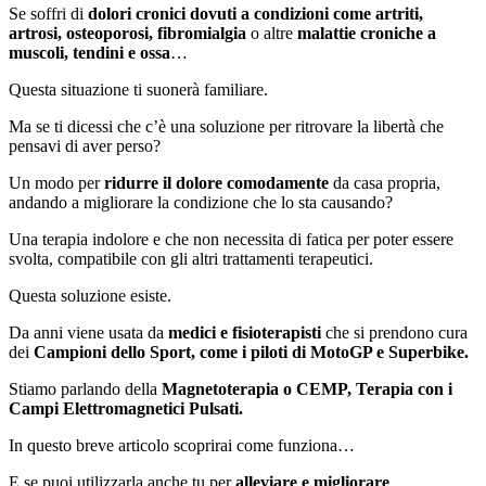
Se soffri di
dolori cronici dovuti a condizioni come artriti,
artrosi, osteoporosi, fibromialgia
o altre
malattie croniche a
muscoli, tendini e ossa
…
Questa situazione ti suonerà familiare.
Ma se ti dicessi che c’è una soluzione per ritrovare la libertà che
pensavi di aver perso?
Un modo per
ridurre il dolore comodamente
da casa propria,
andando a migliorare la condizione che lo sta causando?
Una terapia indolore e che non necessita di fatica per poter essere
svolta, compatibile con gli altri trattamenti terapeutici.
Questa soluzione esiste.
Da anni viene usata da
medici e fisioterapisti
che si prendono cura
dei
Campioni dello Sport, come i piloti di MotoGP e Superbike.
Stiamo parlando della
Magnetoterapia o CEMP, Terapia con i
Campi Elettromagnetici Pulsati.
In questo breve articolo scoprirai come funziona…
E se puoi utilizzarla anche tu per
alleviare e migliorare