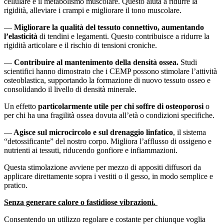
cellulare e il metabolismo muscolare. Questo aiuta a ridurre la
rigidità, alleviare i crampi
e migliorare il tono muscolare.
—
Migliorare
la qualità del tessuto connettivo, aumentando
l’elasticità
di tendini e legamenti. Questo contribuisce a ridurre la
rigidità articolare e il rischio di tensioni croniche.
—
Contribuire al mantenimento della densità ossea.
Studi
scientifici hanno dimostrato che i CEMP possono stimolare l’attività
osteoblastica, supportando la formazione di nuovo tessuto osseo e
consolidando il livello di densità minerale.
Un effetto
particolarmente utile per chi soffre di osteoporosi
o
per chi ha una fragilità ossea dovuta all’età o condizioni specifiche.
—
Agisce sul microcircolo e sul drenaggio linfatico
, il sistema
“detossificante” del nostro corpo. Migliora l’afflusso di ossigeno e
nutrienti ai tessuti, riducendo gonfiore e infiammazioni.
Questa stimolazione avviene per mezzo di appositi diffusori da
applicare direttamente sopra i vestiti o il gesso, in modo semplice e
pratico.
Senza generare calore o fastidiose vibrazioni.
Consentendo un utilizzo regolare e costante per chiunque voglia