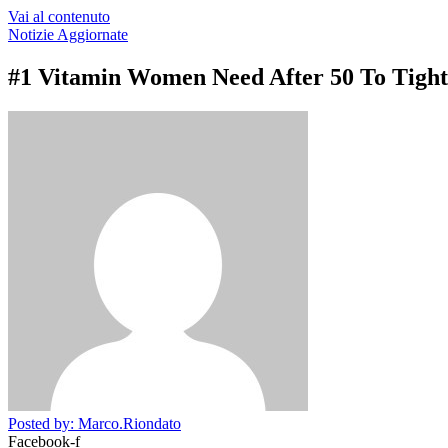
Vai al contenuto
Notizie Aggiornate
#1 Vitamin Women Need After 50 To Tigh
Posted by: Marco.Riondato
Facebook-f